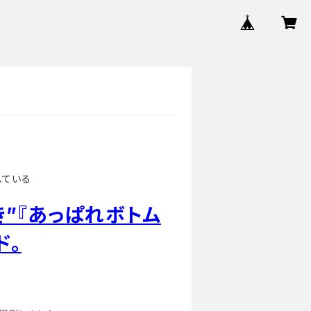
している
き”『あっぱれボトム
ド。